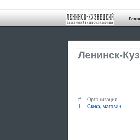
Глав
Ленинск-Куз
#
Организация
1
Скиф, магазин