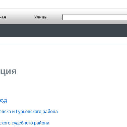
ная
Улицы
ция
 суд
евска и Гурьевского района
кого судебного района