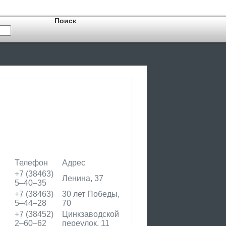
Телефон
Адрес
+7 (38463)
Ленина, 37
5‒40‒35
+7 (38463)
30 лет Победы,
5‒44‒28
70
+7 (38452)
Цинкзаводской
2‒60‒62
переулок, 11