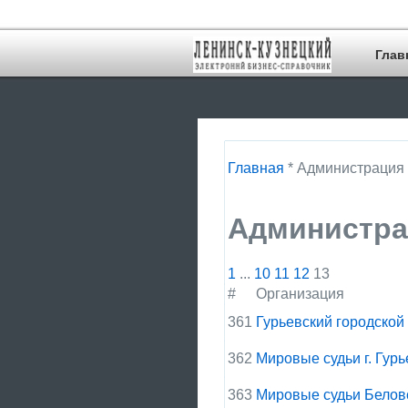
Глав
Главная
* Администрация
Администра
1
...
10
11
12
13
#
Организация
361
Гурьевский городской
362
Мировые судьи г. Гурь
363
Мировые судьи Беловс