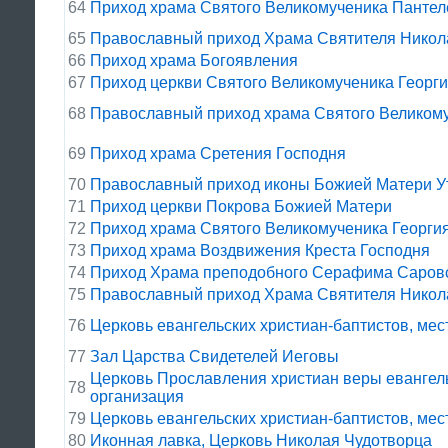
64
Приход храма Святого Великомученика Панте
65
Православный приход Храма Святителя Никол
66
Приход храма Богоявления
67
Приход церкви Святого Великомученика Георг
68
Православный приход храма Святого Великом
69
Приход храма Сретения Господня
70
Православный приход иконы Божией Матери У
71
Приход церкви Покрова Божией Матери
72
Приход храма Святого Великомученика Георги
73
Приход храма Воздвижения Креста Господня
74
Приход Храма преподобного Серафима Саров
75
Православный приход Храма Святителя Никол
76
Церковь евангельских христиан-баптистов, мес
77
Зал Царства Свидетелей Иеговы
Церковь Прославления христиан веры евангель
78
организация
79
Церковь евангельских христиан-баптистов, мес
80
Иконная лавка, Церковь Николая Чудотворца