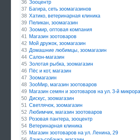
36
Зооцентр
37
Багира, сеть зоомагазинов
38
Хатико, ветеринарная клиника
39
Пеликан, зоомагазин
40
Зоомир, оптовая компания
41
Магазин зоотоваров
42
Мой дружок, зоомагазин
43
Домашние любимцы, зоомагазин
44
Салон-магазин
45
Золотая рыбка, зоомагазин
46
Пёс и кот, магазин
47
Зоомагазин
48
ЗооМир, магазин зоотоваров
49
Магазин семян и зоотоваров на ул. 3-й микрора
50
Дискус, зоомагазин
51
Светлячок, зоомагазин
52
Любимчик, магазин зоотоваров
53
Розовая пантера, зооцентр
54
Ветеринарная клиника
55
Магазин зоотоваров на ул. Ленина, 29
56
Дачка-собачка, магазин