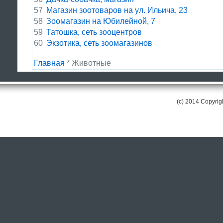
57
Магазин зоотоваров на ул. Ильича, 23
58
Зоомагазин на Юбилейной, 7
59
Татошка, сеть зооцентров
60
Экзотика, сеть зоомагазинов
Главная
* Животные
(c) 2014 Copyri