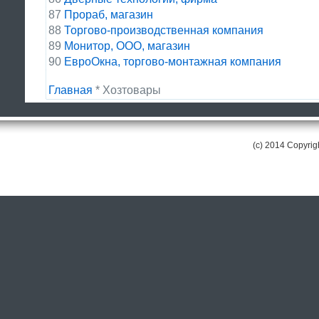
87
Прораб, магазин
88
Торгово-производственная компания
89
Монитор, ООО, магазин
90
ЕвроОкна, торгово-монтажная компания
Главная
* Хозтовары
(c) 2014 Copyri