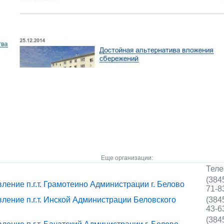
Еще организации:
Тел
(384
ление п.г.т. Грамотеино Администрации г. Белово
71-8
ление п.г.т. Инской Администрации Беловского
(384
43-6
(384