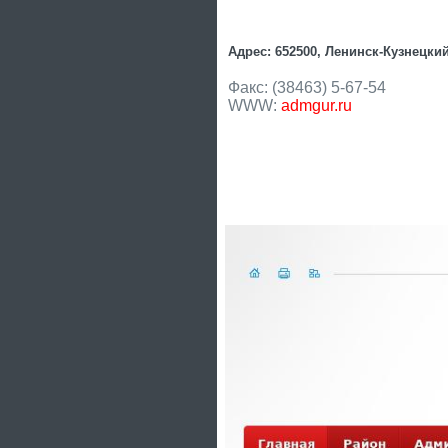
Адрес: 652500, Ленинск-Кузнецкий
Факс: (38463) 5-67-54
WWW:
admgur.ru