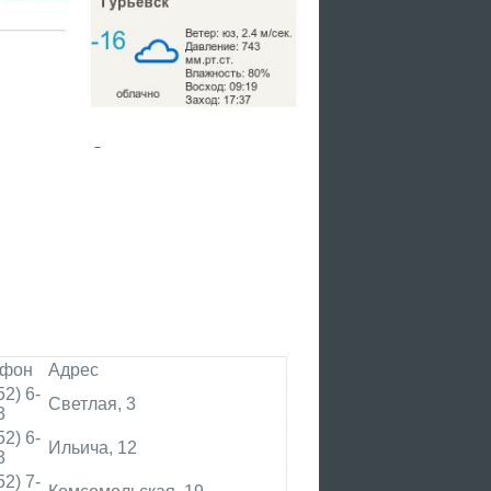
ефон
Адрес
52) 6-
Светлая, 3
3
52) 6-
Ильича, 12
3
52) 7-