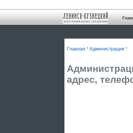
Глав
Главная
*
Администрация
*
Администраци
адрес, телеф