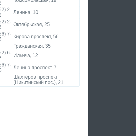
Комсомольская, 19
2
52) 2-
Ленина, 10
2
52) 2-
Октябрьская, 25
3
56) 7-
Кирова проспект, 56
5
Гражданская, 35
52) 6-
Ильича, 12
7
56) 7-
Ленина проспект, 7
0
Шахтёров проспект
(Никитинский пос.), 21