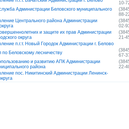
ение п.г.т. Бачатский Администрации г. Белово
10-7
 служба Администрации Беловского муниципального
(384
88-2
вление Центрального района Администрации
(384
округа
02-9
совершеннолетних и защите их прав Администрации
(384
одского округа
21-4
ление п.г.т. Новый Городок Администрации г. Белово
(384
 по Беловскому лесничеству
67-3
опользованию и развитию АПК Администрации
(384
ниципального района
22-4
ление пос. Никитинский Администрации Ленинск-
округа