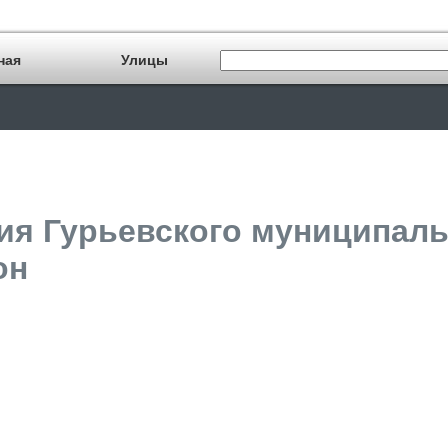
ная
Улицы
я Гурьевского муниципальн
он