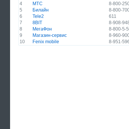
4
МТС
8-800-25
5
Билайн
8-800-70
6
Tele2
611
7
8BIT
8-908-94
8
МегаФон
8-800-5-
9
Магазин-сервис
8-960-90
10
Fenix mobile
8-951-59