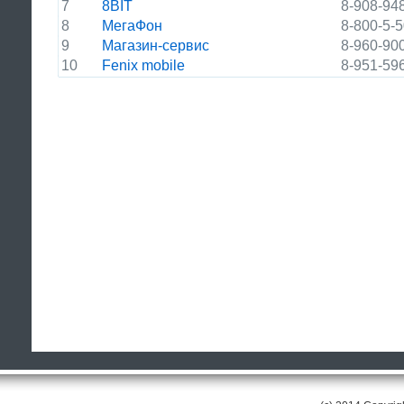
7
8BIT
8-908-94
8
МегаФон
8-800-5-
9
Магазин-сервис
8-960-90
10
Fenix mobile
8-951-59