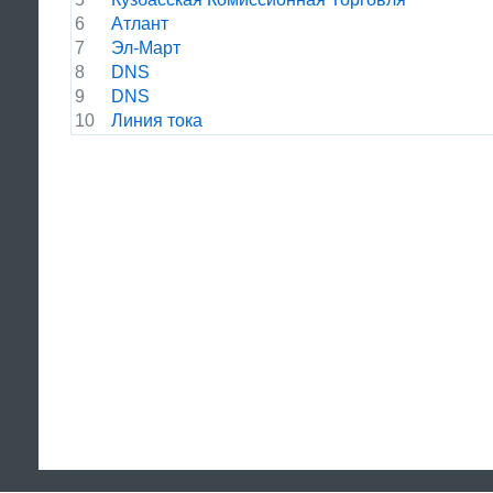
6
Атлант
7
Эл-Март
8
DNS
9
DNS
10
Линия тока