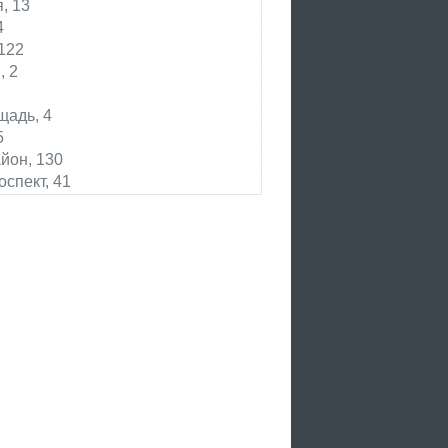
, 13
4
122
, 2
щадь, 4
5
йон, 130
спект, 41