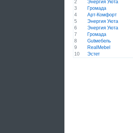
2
Энергия Уюта
3
Громада
4
Арт-Комфорт
5
Энергия Уюта
6
Энергия Уюта
7
Громада
8
Gutмебель
9
RealMebel
10
Эстет