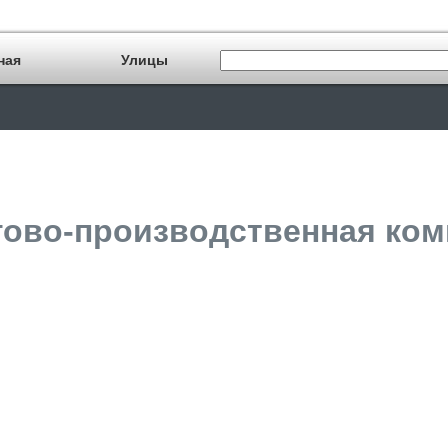
ная
Улицы
гово-производственная комп