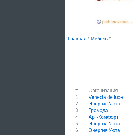
Главная
*
Мебель
*
#
Организация
1
Venecia de luxe
2
Энергия Уюта
3
Громада
4
Арт-Комфорт
5
Энергия Уюта
6
Энергия Уюта