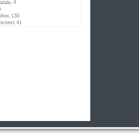
щадь, 4
5
йон, 130
спект, 41