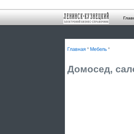
Глав
Главная
*
Мебель
*
Домосед, сал