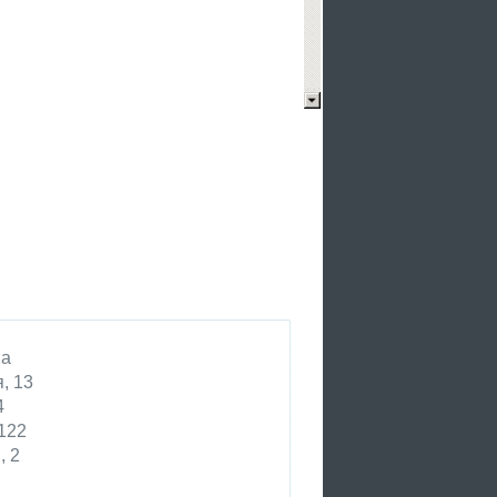
2а
, 13
4
122
, 2