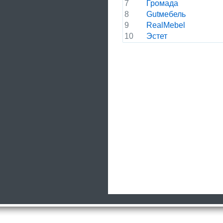
7
Громада
8
Gutмебель
9
RealMebel
10
Эстет