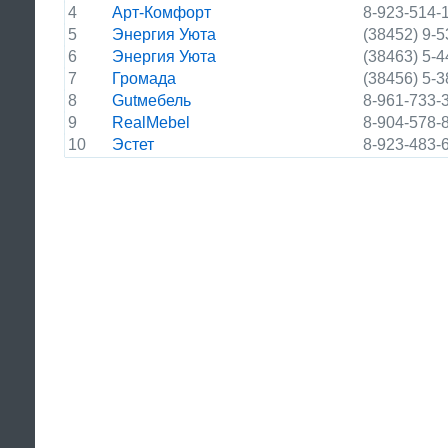
4
Арт-Комфорт
8-923-514-
5
Энергия Уюта
(38452) 9-5
6
Энергия Уюта
(38463) 5-4
7
Громада
(38456) 5-3
8
Gutмебель
8-961-733-
9
RealMebel
8-904-578-
10
Эстет
8-923-483-