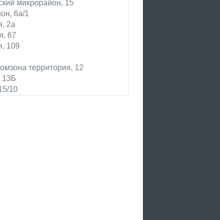
ский микрорайон, 15
он, 6а/1
, 2а
я, 67
, 109
омзона территория, 12
 13Б
15/10