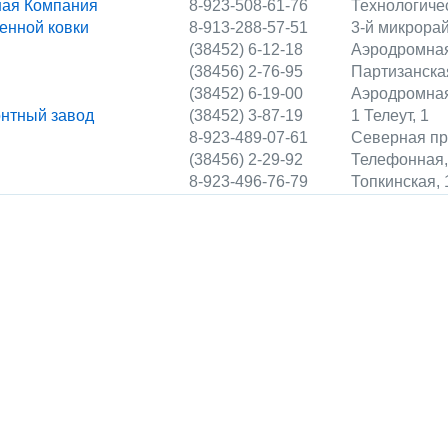
ная Компания
8-923-508-61-76
Технологиче
енной ковки
8-913-288-57-51
3-й микрорай
(38452) 6-12-18
Аэродромная
(38456) 2-76-95
Партизанска
(38452) 6-19-00
Аэродромная
онтный завод
(38452) 3-87-19
1 Телеут, 1
8-923-489-07-61
Северная пр
(38456) 2-29-92
Телефонная,
8-923-496-76-79
Топкинская, 