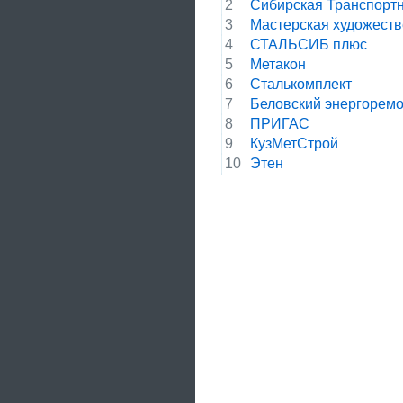
2
Сибирская Транспорт
3
Мастерская художеств
4
СТАЛЬСИБ плюс
5
Метакон
6
Сталькомплект
7
Беловский энергорем
8
ПРИГАС
9
КузМетСтрой
10
Этен