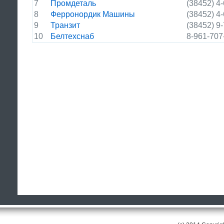
7
Промдеталь
(38452) 4
8
Ферронордик Машины
(38452) 4
9
Транзит
(38452) 9
10
Белтехснаб
8-961-707