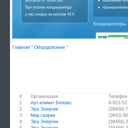
Главная
*
Оборудование
*
#
Организация
Телефон
1
Арт-климат Белово
8-923-52
2
Эра Энергии
(38456) 
3
Мир сварки
(3842) 9
4
Эра Энергии
(38456) 
5
Эра Энергии
(38456) 