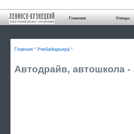
Главная
Улицы
Главная
*
Учеба/карьера
*
Автодрайв, автошкола -