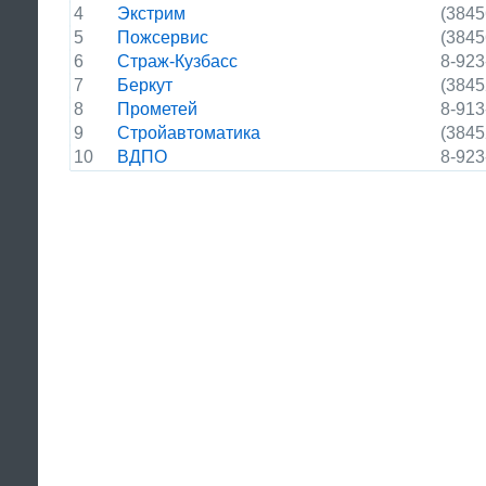
4
Экстрим
(3845
5
Пожсервис
(3845
6
Страж-Кузбасс
8-923
7
Беркут
(3845
8
Прометей
8-913
9
Стройавтоматика
(3845
10
ВДПО
8-923