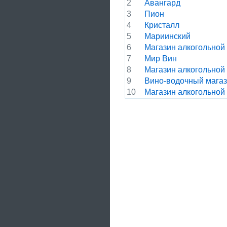
2
Авангард
3
Пион
4
Кристалл
5
Мариинский
6
Магазин алкогольной
7
Мир Вин
8
Магазин алкогольной
9
Вино-водочный мага
10
Магазин алкогольной