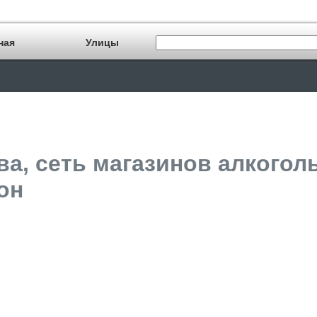
ная
Улицы
ва, сеть магазинов алкогол
он