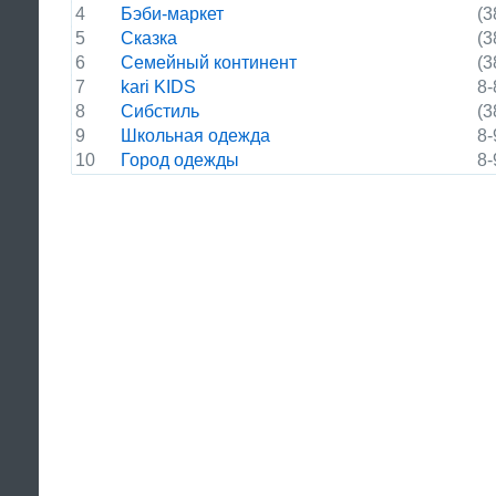
4
Бэби-маркет
(3
5
Сказка
(3
6
Семейный континент
(3
7
kari KIDS
8-
8
Сибстиль
(3
9
Школьная одежда
8-
10
Город одежды
8-