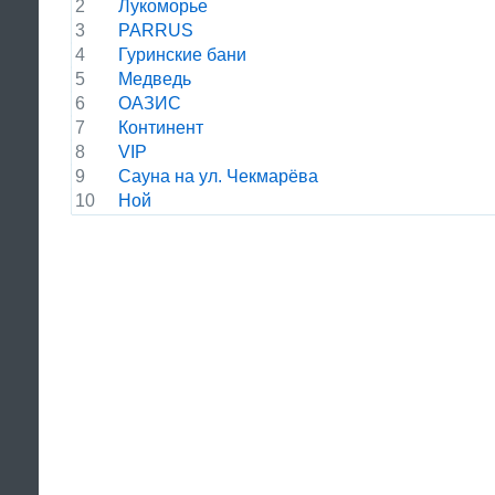
2
Лукоморье
3
PARRUS
4
Гуринские бани
5
Медведь
6
ОАЗИС
7
Континент
8
VIP
9
Сауна на ул. Чекмарёва
10
Ной