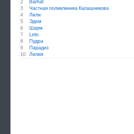
2
Barhat
3
Частная поликлиника Калашникова
4
Лили
5
Эдем
6
Шарм
7
Leto
8
Пудра
9
Парадиз
10
Лилия