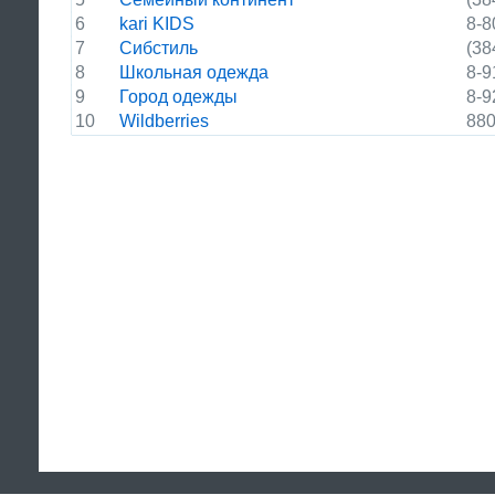
6
kari KIDS
8-8
7
Сибстиль
(38
8
Школьная одежда
8-9
9
Город одежды
8-9
10
Wildberries
88