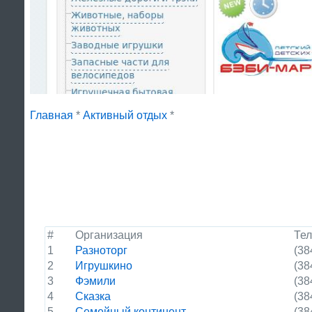
Главная
*
Активный отдых
*
#
Организация
Те
1
Разноторг
(38
2
Игрушкино
(38
3
Фэмили
(38
4
Сказка
(38
5
Семейный континент
(38