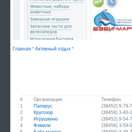
Главная
*
Активный отдых
*
#
Организация
Телефон
1
Папирус
(38452) 9-79-
2
Кругозор
(38456) 3-40-
3
Игрушкино
(38452) 9-54-
4
Фэмили
(38456) 3-59-
5
Бэби-маркет
(38456) 3-38-