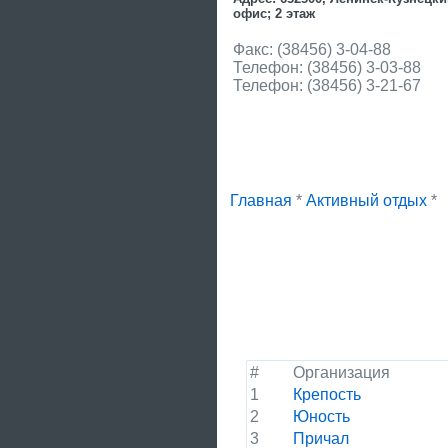
офис; 2 этаж
Факс: (38456) 3-04-88
Телефон: (38456) 3-03-88
Телефон: (38456) 3-21-67
Главная
*
Активный отдых
*
#
Организация
1
Крепость
2
Юность
3
Причал