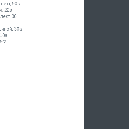
пект, 90в
я, 22а
пект, 38
иной, 30а
 18а
9/2