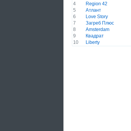
4
Region 42
5
Атлант
6
Love Story
7
Загреб Плюс
8
Amsterdam
9
Квадрат
10
Liberty