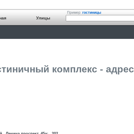
Пример:
гостиницы
ная
Улицы
стиничный комплекс - адрес
 , Ленина проспект, 45а; , 202