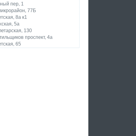
ный пер, 1
микрорайон, 77Б
тская, 8а к1
ская, 5а
етарская, 130
тильщиков проспект, 4а
тская, 65