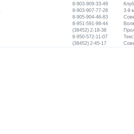
а
8-903-909-33-49
Клуб
а
8-903-907-77-28
3-й 
8-905-904-46-83
Сове
8-951-591-98-44
Волж
а
(38452) 2-18-38
Прол
8-950-572-11-07
Текс
(38452) 2-45-17
Сове