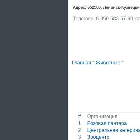
Адрес: 652500, Ленинск-Кузнецки
Телефон: 8-950-583-57-90 к
Главная
*
Животные
*
#
Организация
1
Розовая пантера
2
Центральная ветерин
3
Зооцентр