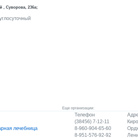
й , Суворова, 236а;
руглосуточный
Еще организации:
Телефон
Адр
(38456) 7-12-11
Киро
арная лечебница
8-960-904-65-60
Ордж
8-951-576-92-92
Лени