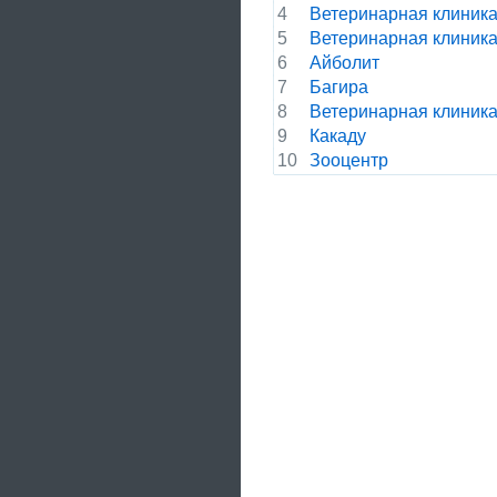
4
Ветеринарная клиник
5
Ветеринарная клиник
6
Айболит
7
Багира
8
Ветеринарная клиник
9
Какаду
10
Зооцентр