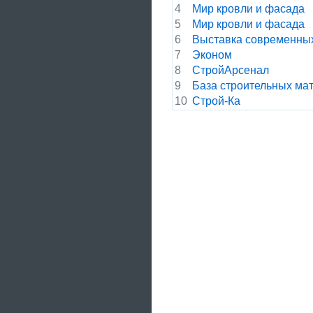
4
Мир кровли и фасада
5
Мир кровли и фасада
6
Выставка современных
7
Эконом
8
СтройАрсенал
9
База строительных ма
10
Строй-Ка