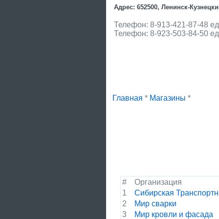
Адрес: 652500, Ленинск-Кузнецкий
Телефон: 8-913-421-87-48 е
Телефон: 8-923-503-84-50 е
Главная
*
Магазины
*
#
Организация
1
Сибирская Транспортн
2
Мир сварки
3
Мир кровли и фасада