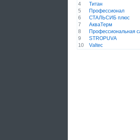
4
Титан
5
Профессионал
6
СТАЛЬСИБ плюс
7
АкваТерм
8
Профессиональная с
9
STROPUVA
10
Valtec