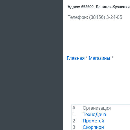
Адрес: 652500, Ленинск-Кузнецкий
Телефон: (38456) 3-24-05
Главная
*
Магазины
*
#
Организация
1
ТехноДача
2
Прометей
3
Скорпион