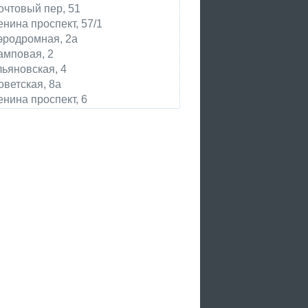
очтовый пер, 51
енина проспект, 57/1
эродромная, 2а
амповая, 2
льяновская, 4
оветская, 8а
енина проспект, 6