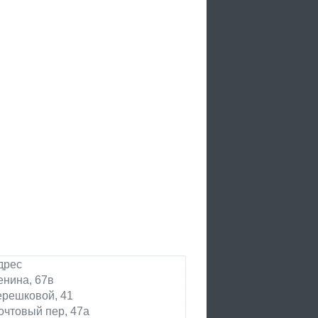
дрес
енина, 67в
ерешковой, 41
очтовый пер, 47а