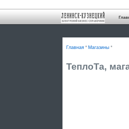
Глав
Главная
*
Магазины
*
ТеплоТа, маг