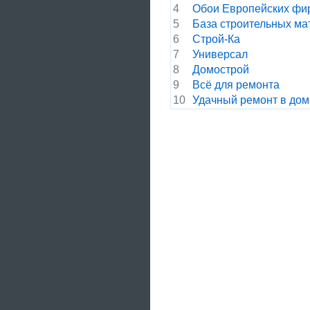
4
Обои Европейских фи
5
База строительных ма
6
Строй-Ка
7
Универсал
8
Домострой
9
Всё для ремонта
10
Удачный ремонт в дом