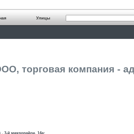
ная
Улицы
ООО, торговая компания - а
 , 3-й микрорайон, 14а;