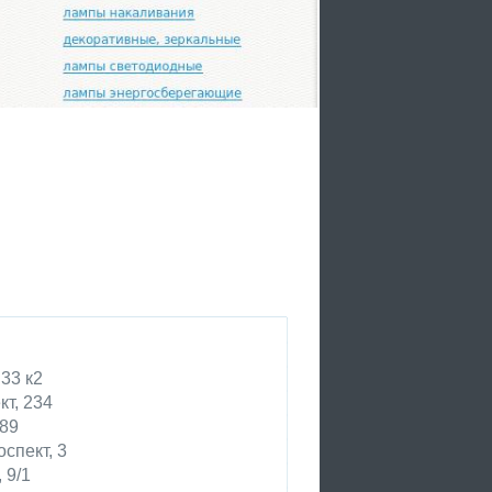
 33 к2
кт, 234
 89
спект, 3
 9/1