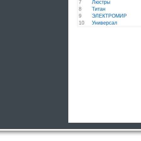
7
Люстры
8
Титан
9
ЭЛЕКТРОМИР
10
Универсал