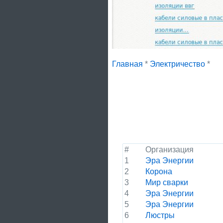
Главная
*
Электричество
*
#
Организация
1
Эра Энергии
2
Корона
3
Мир сварки
4
Эра Энергии
5
Эра Энергии
6
Люстры