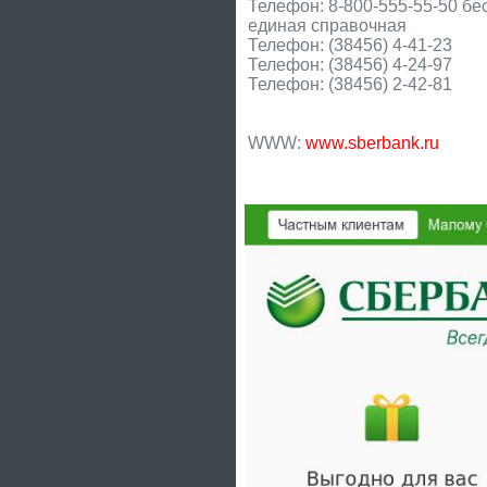
Телефон: 8-800-555-55-50 бе
единая справочная
Телефон: (38456) 4-41-23
Телефон: (38456) 4-24-97
Телефон: (38456) 2-42-81
WWW:
www.sberbank.ru