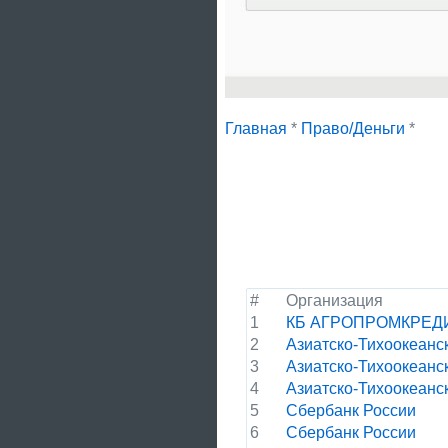
Главная
*
Право/Деньги
*
#
Организация
1
КБ АГРОПРОМКРЕД
2
Азиатско-Тихоокеанс
3
Азиатско-Тихоокеанс
4
Азиатско-Тихоокеанс
5
Сбербанк России
6
Сбербанк России