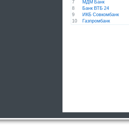
7
МДМ Банк
8
Банк ВТБ 24
9
ИКБ Совкомбанк
10
Газпромбанк