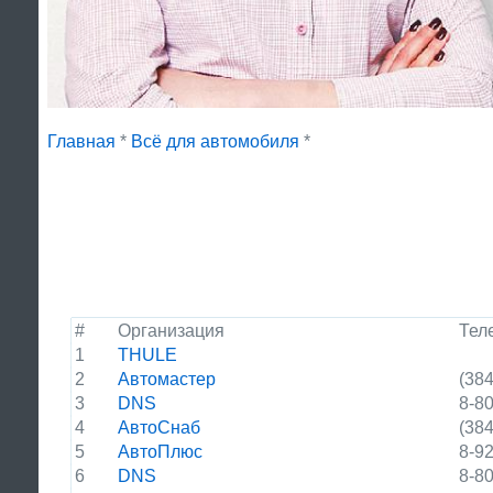
Главная
*
Всё для автомобиля
*
#
Организация
Тел
1
THULE
2
Автомастер
(384
3
DNS
8-8
4
АвтоСнаб
(384
5
АвтоПлюс
8-9
6
DNS
8-8