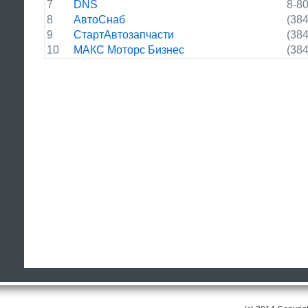
7
DNS
8-8
8
АвтоСнаб
(384
9
СтартАвтозапчасти
(384
10
МАКС Моторс Бизнес
(384