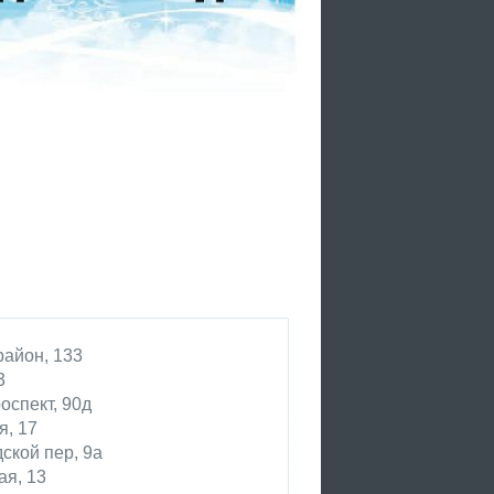
район, 133
3
оспект, 90д
я, 17
ской пер, 9а
я, 13