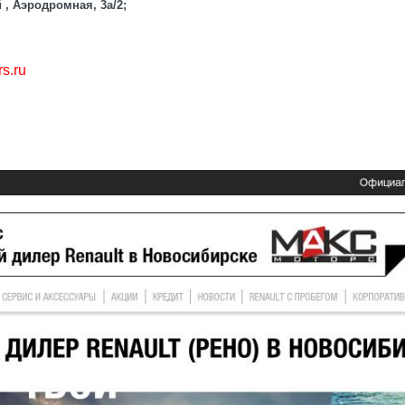
 , Аэродромная, 3а/2;
s.ru