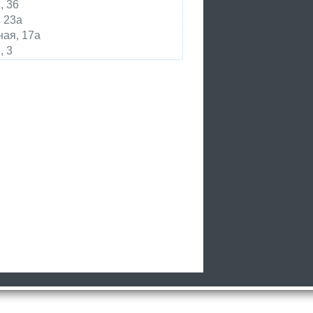
, 36
 23а
ая, 17а
, 3