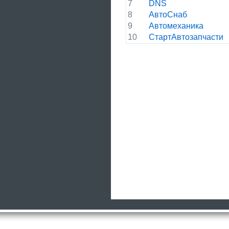
7
DNS
8
АвтоСнаб
9
Автомеханика
10
СтартАвтозапчасти