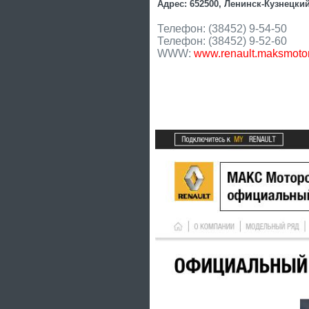
Адрес: 652500, Ленинск-Кузнецкий
Телефон: (38452) 9-54-50
Телефон: (38452) 9-52-60
WWW:
www.renault.maksmotor