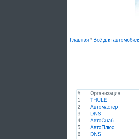
Главная
*
Всё для автомобил
#
Организация
1
THULE
2
Автомастер
3
DNS
4
АвтоСнаб
5
АвтоПлюс
6
DNS