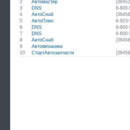
2
Автомастер
(38452
3
DNS
8-800-
4
АвтоСнаб
(38456
5
АвтоПлюс
8-923-
6
DNS
8-800-
7
DNS
8-800-
8
АвтоСнаб
(38456
9
Автомеханика
10
СтартАвтозапчасти
(38456