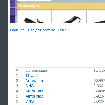
Главная
*
Всё для автомобиля
*
#
Организация
Телеф
1
THULE
2
Автомастер
(38452
3
DNS
8-800-
4
АвтоСнаб
(38456
5
АвтоПлюс
8-923-
6
DNS
8-800-