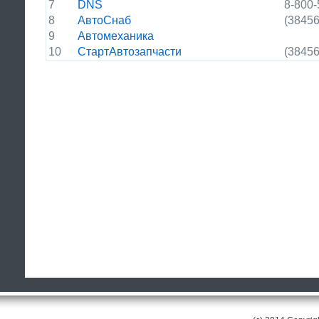
7
DNS
8-800-
8
АвтоСнаб
(38456
9
Автомеханика
10
СтартАвтозапчасти
(38456