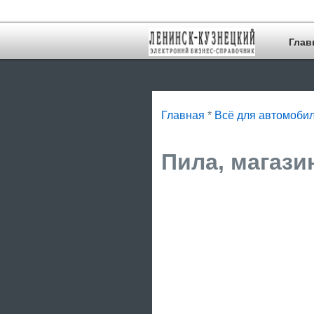
Глав
Главная
*
Всё для автомоби
Пила, магази