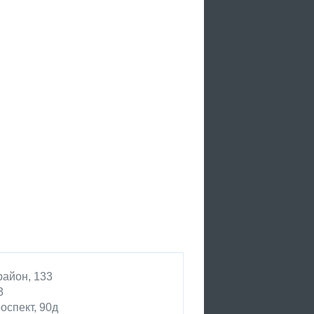
район, 133
3
оспект, 90д