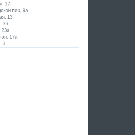
я, 17
ской пер, 9а
я, 13
, 36
 23а
ая, 17а
, 3