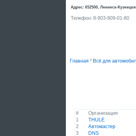
Адрес: 652500, Ленинск-Кузнецки
Телефон: 8-903-909-01-80
Главная
*
Всё для автомоби
#
Организация
1
THULE
2
Автомастер
3
DNS