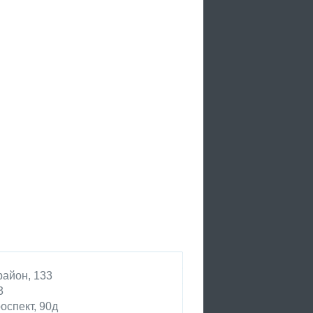
район, 133
3
оспект, 90д