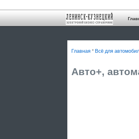
Глав
Главная
*
Всё для автомоби
Авто+, автом