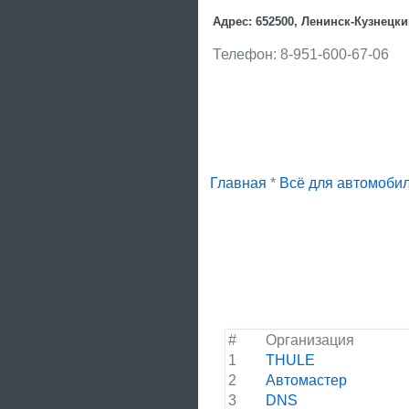
Адрес: 652500, Ленинск-Кузнецкий
Телефон: 8-951-600-67-06
Главная
*
Всё для автомоби
#
Организация
1
THULE
2
Автомастер
3
DNS