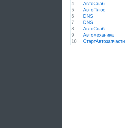
4
АвтоСнаб
5
АвтоПлюс
6
DNS
7
DNS
8
АвтоСнаб
9
Автомеханика
10
СтартАвтозапчасти