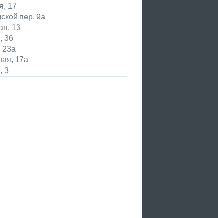
я, 17
ской пер, 9а
я, 13
, 36
 23а
ая, 17а
, 3