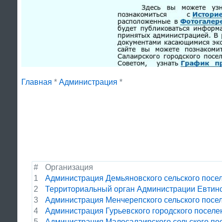
Главная
*
Администрация
*
#
Организация
1
Администрация Демьяновского сельского посе
2
Территориальный орган Администрации Евтинс
3
Администрация Менчерепского сельского посе
4
Администрация Гурьевского городского поселе
5
Администрация Малосалаирского сельского по