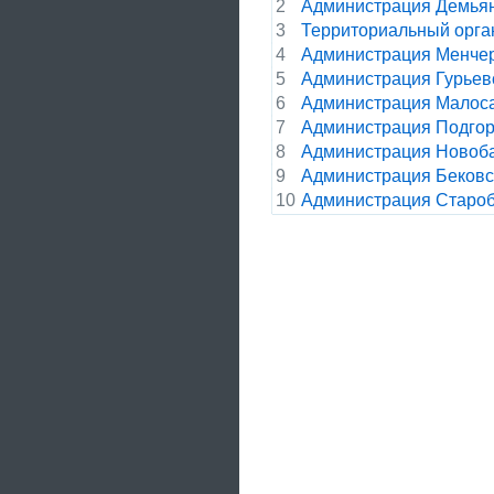
2
Администрация Демьян
3
Территориальный орган
4
Администрация Менчер
5
Администрация Гурьевс
6
Администрация Малоса
7
Администрация Подгор
8
Администрация Новоба
9
Администрация Бековск
10
Администрация Староба