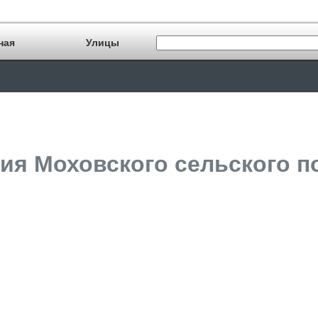
ная
Улицы
я Моховского сельского по