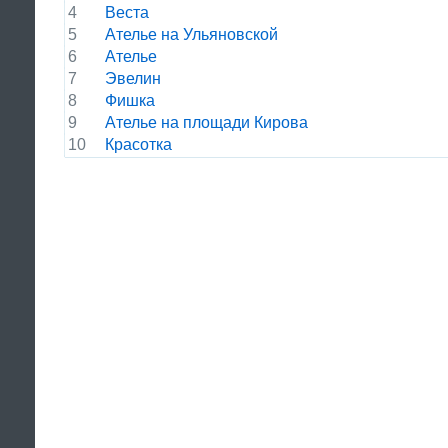
4
Веста
5
Ателье на Ульяновской
6
Ателье
7
Эвелин
8
Фишка
9
Ателье на площади Кирова
10
Красотка