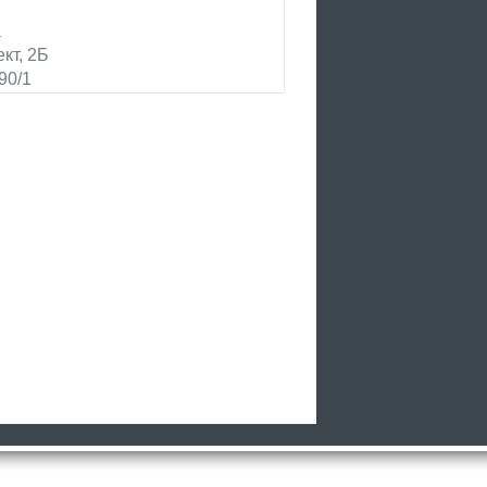
а
кт, 2Б
90/1