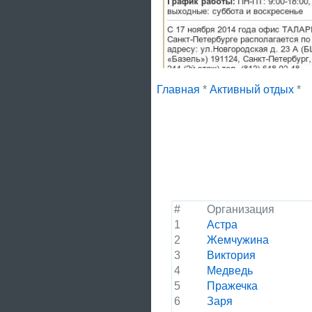
Главная
*
Активный отдых
*
#
Организация
1
Астра
2
Жемчужина
3
Виктория
4
Медведь
5
Пражечка
6
Заря