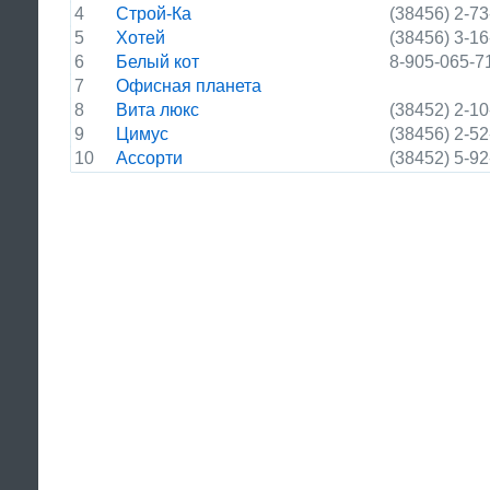
4
Строй-Ка
(38456) 2-73
5
Хотей
(38456) 3-16
6
Белый кот
8-905-065-7
7
Офисная планета
8
Вита люкс
(38452) 2-10
9
Цимус
(38456) 2-52
10
Ассорти
(38452) 5-92