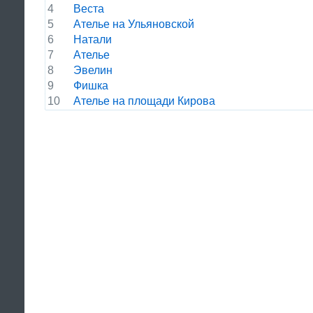
4
Веста
5
Ателье на Ульяновской
6
Натали
7
Ателье
8
Эвелин
9
Фишка
10
Ателье на площади Кирова