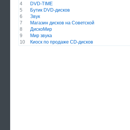
4
DVD-TIME
5
Бутик DVD-дисков
6
Звук
7
Магазин дисков на Советской
8
ДискоМир
9
Мир звука
10
Киоск по продаже CD-дисков