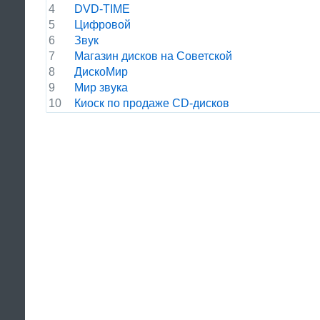
4
DVD-TIME
5
Цифровой
6
Звук
7
Магазин дисков на Советской
8
ДискоМир
9
Мир звука
10
Киоск по продаже CD-дисков