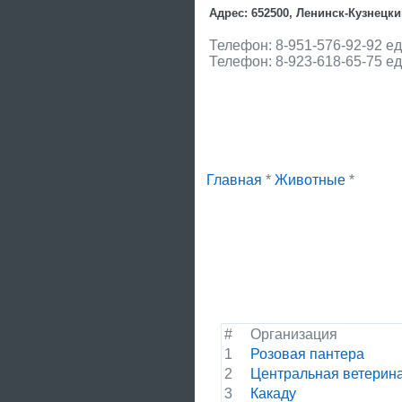
Адрес: 652500, Ленинск-Кузнецкий
Телефон: 8-951-576-92-92 е
Телефон: 8-923-618-65-75 е
Главная
*
Животные
*
#
Организация
1
Розовая пантера
2
Центральная ветерин
3
Какаду