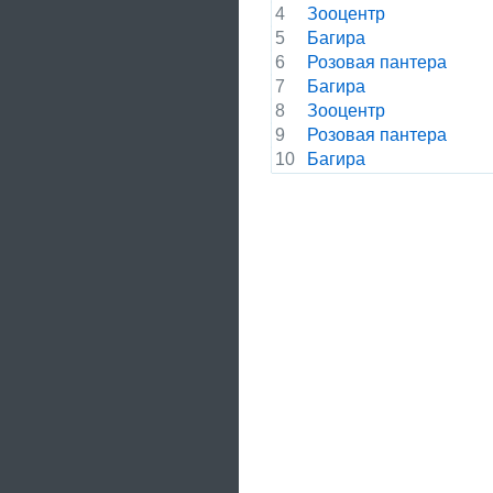
4
Зооцентр
5
Багира
6
Розовая пантера
7
Багира
8
Зооцентр
9
Розовая пантера
10
Багира