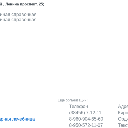
 , Ленина проспект, 25;
диная справочная
диная справочная
Еще организации:
Телефон
Адр
(38456) 7-12-11
Киро
арная лечебница
8-960-904-65-60
Ордж
8-950-572-11-07
Текс