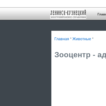
Глав
Главная
*
Животные
*
Зооцентр - а