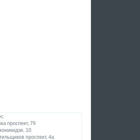
ес
ва проспект, 79
оникидзе, 10
тильщиков проспект, 4а