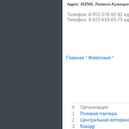
Адрес: 652500, Ленинск-Кузнецкий
Телефон: 8-951-576-92-92 е
Телефон: 8-923-618-65-75 е
Главная
*
Животные
*
#
Организация
1
Розовая пантера
2
Центральная ветерин
3
Какаду