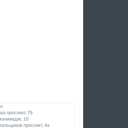
ес
ва проспект, 79
оникидзе, 10
тильщиков проспект, 4а