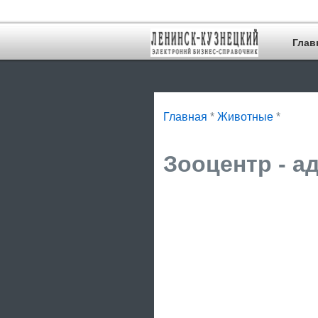
Глав
Главная
*
Животные
*
Зооцентр - а