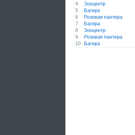
4
Зооцентр
5
Багира
6
Розовая пантера
7
Багира
8
Зооцентр
9
Розовая пантера
10
Багира