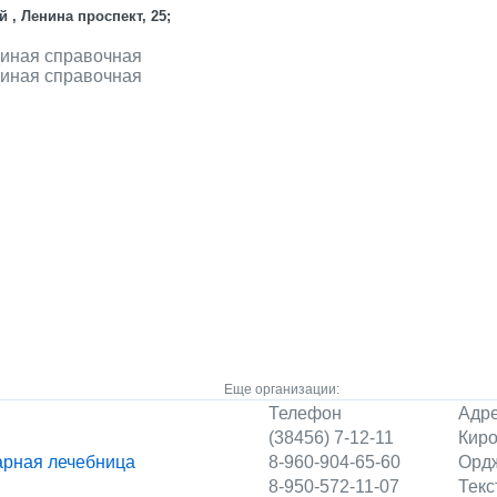
 , Ленина проспект, 25;
диная справочная
диная справочная
Еще организации:
Телефон
Адр
(38456) 7-12-11
Киро
арная лечебница
8-960-904-65-60
Ордж
8-950-572-11-07
Текс