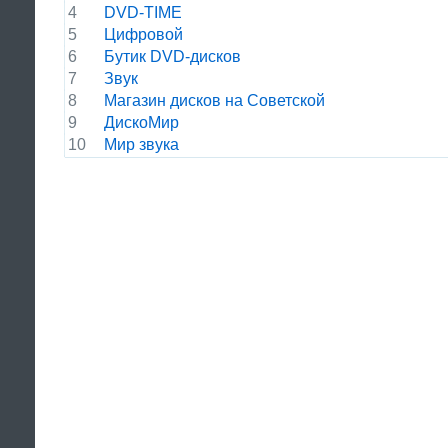
4
DVD-TIME
5
Цифровой
6
Бутик DVD-дисков
7
Звук
8
Магазин дисков на Советской
9
ДискоМир
10
Мир звука