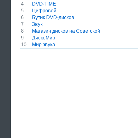
4
DVD-TIME
5
Цифровой
6
Бутик DVD-дисков
7
Звук
8
Магазин дисков на Советской
9
ДискоМир
10
Мир звука